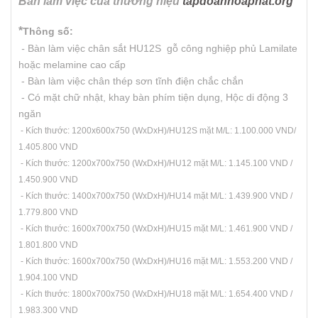
Bàn làm việc của thương hiệu
tapdoanhoaphat.org
*
Thông số:
-
Bàn làm việc chân sắt HU12S gỗ công nghiệp phủ Lamilate
hoặc melamine cao cấp
- Bàn làm việc chân thép sơn tĩnh điện chắc chắn
- Có mặt chữ nhật, khay bàn phím tiện dụng, Hộc di động 3
ngăn
- Kích thước: 1200x600x750 (WxDxH)/HU12S mặt M/L: 1.100.000 VND/
1.405.800 VND
- Kích thước: 1200x700x750 (WxDxH)/HU12 mặt M/L: 1.145.100 VND /
1.450.900 VND
- Kích thước: 1400x700x750 (WxDxH)/HU14 mặt M/L: 1.439.900 VND /
1.779.800 VND
- Kích thước: 1600x700x750 (WxDxH)/HU15 mặt M/L: 1.461.900 VND /
1.801.800 VND
- Kích thước: 1600x700x750 (WxDxH)/HU16 mặt M/L: 1.553.200 VND /
1.904.100 VND
- Kích thước: 1800x700x750 (WxDxH)/HU18 mặt M/L: 1.654.400 VND /
1.983.300 VND