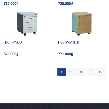
782.000₫
720.000₫
Hộc HPM3D
Hộc SVM1D1F
578.000₫
771.000₫
1
2
3
...
12