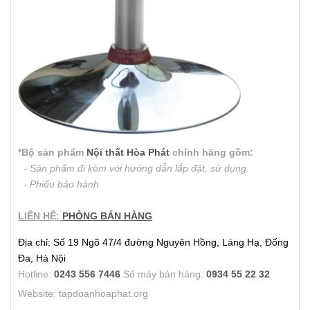
*Bộ sản phẩm
Nội thất Hòa Phát
chính hãng gồm:
- Sản phẩm đi kèm với hướng dẫn lắp đặt, sử dụng.
- Phiếu bảo hành
LIÊN HỆ:
PHÒNG BÁN HÀNG
Địa chỉ: Số 19 Ngõ 47/4 đường Nguyên Hồng, Láng Hạ, Đống
Đa, Hà Nội
Hotline:
0243 556 7446
Số máy bán hàng:
0934 55 22 32
Website: tapdoanhoaphat.org