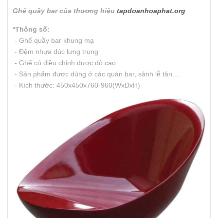
Ghế quầy bar của thương hiệu
tapdoanhoaphat.org
*Thông số:
- Ghế quầy bar khung mạ
- Đệm nhựa đúc lưng trung
- Ghế có điều chỉnh được độ cao
- Sản phẩm được dùng ở các quán bar, sảnh lễ tân....
- Kích thước: 450x450x760-960(WxDxH)