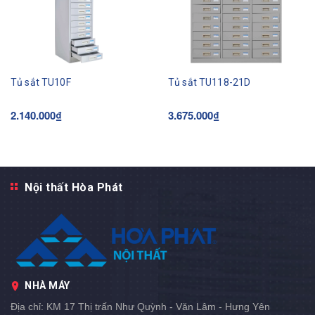
Tủ sắt TU10F
Tủ sắt TU118-21D
2.140.000₫
3.675.000₫
Nội thất Hòa Phát
NHÀ MÁY
Địa chỉ:
KM 17 Thị trấn Như Quỳnh - Văn Lâm - Hưng Yên