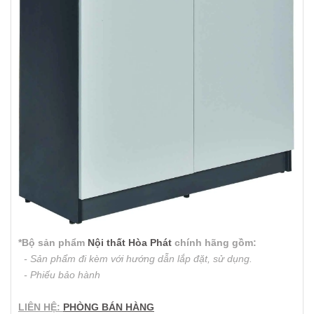
*Bộ sản phẩm
Nội thất Hòa Phát
chính hãng gồm:
- Sản phẩm đi kèm với hướng dẫn lắp đặt, sử dụng.
- Phiếu bảo hành
LIÊN HỆ:
PHÒNG BÁN HÀNG