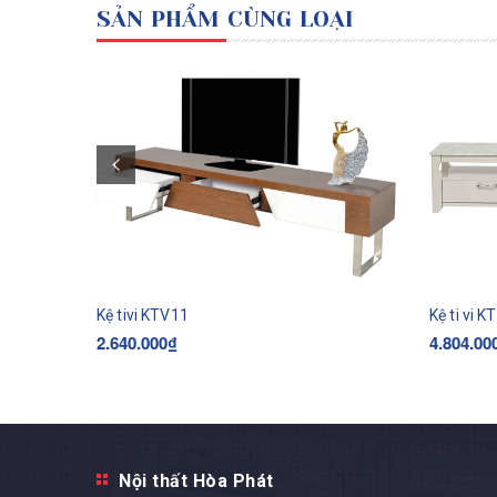
SẢN PHẨM CÙNG LOẠI
Kệ tivi KTV11
Kệ ti vi 
2.640.000₫
4.804.00
Mua ngay
Nội thất Hòa Phát