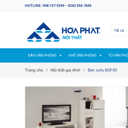
HOTLINE: 098 157 9299 - 0243 556 7445
Tất cả
BÀN VĂN PHÒNG
GHẾ VĂN PHÒNG
TỦ VĂN PH
Trang chủ
Nội thất gia đình
Bàn sofa BSF90
/
/