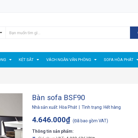
ÒNG
KÉT SẮT
VÁCH NGĂN VĂN PHÒNG
SOFA HÒA PHÁT
Bàn sofa BSF90
Nhà sản xuất:
Hòa Phát
| Tình trạng:
Hết hàng
4.646.000₫
(
Đã bao gồm VAT
)
Thông tin sản phẩm: