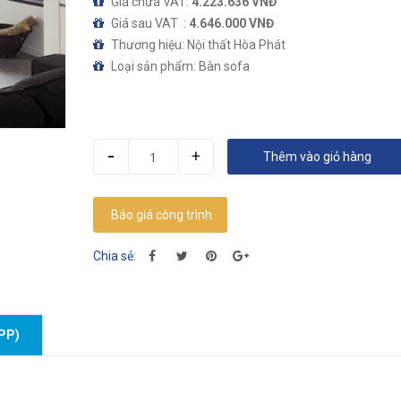
Giá chưa VAT:
4.223.636 VNĐ
Giá sau VAT :
4.646.000 VNĐ
Thương hiệu: Nội thất Hòa Phát
Loại sản phẩm: Bàn sofa
-
+
Thêm vào giỏ hàng
Báo giá công trình
Chia sẻ:
PP)