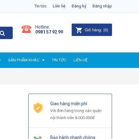
Tin tức
Liên hệ
Đăng ký
Đăng nhập
Hotline:
Giỏ hàng:
(
0
)
0981 57 92 99
SẢN PHẨM KHÁC
TIN TỨC
LIÊN HỆ
Giao hàng miễn phí
Với đơn hàng trong các quận
nội thành trên 8.000.000đ
Bảo hành nhanh chóng