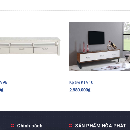
KTV96
Kệ tivi KTV10
0₫
2.980.000₫
Mua ngay
Mua ngay
Chính sách
SẢN PHẨM HÒA PHÁT