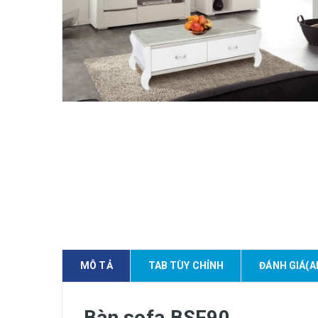
MÔ TẢ
TAB TÙY CHỈNH
ĐÁNH GIÁ(A
Bàn sofa BSF90