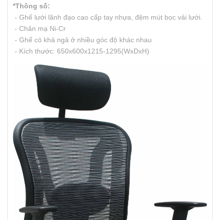
*Thông số:
- Ghế lưới lãnh đạo cao cấp tay nhựa, đệm mút bọc vải lưới.
- Chân mạ Ni-Cr
- Ghế có khả ngả ở nhiều góc độ khác nhau
- Kích thước: 650x600x1215-1295(WxDxH)