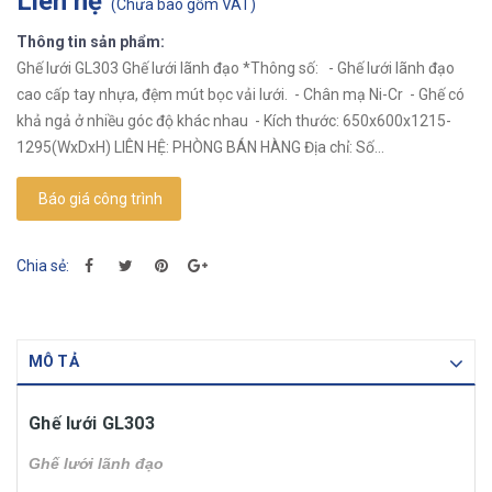
Liên hệ
(
Chưa bao gồm VAT
)
Thông tin sản phẩm:
Ghế lưới GL303 Ghế lưới lãnh đạo *Thông số: - Ghế lưới lãnh đạo
cao cấp tay nhựa, đệm mút bọc vải lưới. - Chân mạ Ni-Cr - Ghế có
khả ngả ở nhiều góc độ khác nhau - Kích thước: 650x600x1215-
1295(WxDxH) LIÊN HỆ: PHÒNG BÁN HÀNG Địa chỉ: Số...
Báo giá công trình
Chia sẻ:
MÔ TẢ
Ghế lưới GL303
Ghế lưới lãnh đạo