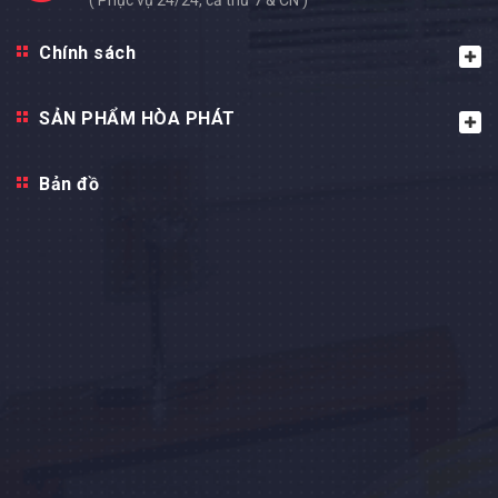
( Phục vụ 24/24, cả thứ 7 & CN )
Chính sách
SẢN PHẨM HÒA PHÁT
Bản đồ